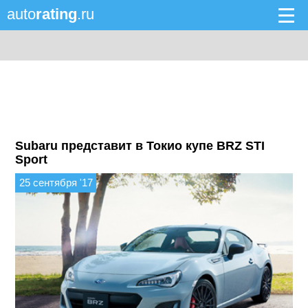
auto
rating
.ru
Subaru представит в Токио купе BRZ STI
Sport
25 сентября '17