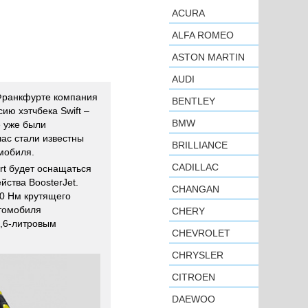
ACURA
ALFA ROMEO
ASTON MARTIN
AUDI
Франкфурте компания
BENTLEY
ию хэтчбека Swift –
BMW
е уже были
час стали известны
BRILLIANCE
мобиля.
CADILLAC
rt будет оснащаться
ства BoosterJet.
CHANGAN
30 Нм крутящего
томобиля
CHERY
,6-литровым
CHEVROLET
CHRYSLER
CITROEN
DAEWOO