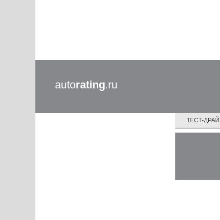
auto
rating
.ru
ТЕСТ-ДРА