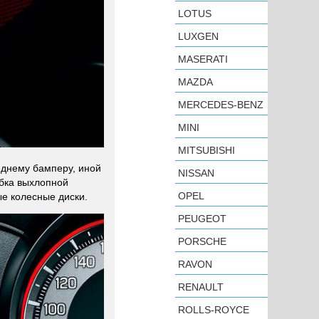
LOTUS
LUXGEN
MASERATI
MAZDA
MERCEDES-BENZ
MINI
MITSUBISHI
еднему бамперу, иной
NISSAN
убка выхлопной
OPEL
ые колесные диски.
PEUGEOT
PORSCHE
RAVON
RENAULT
ROLLS-ROYCE