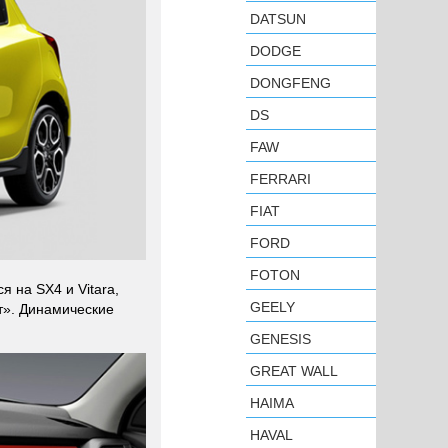
DATSUN
DODGE
DONGFENG
DS
FAW
FERRARI
FIAT
FORD
FOTON
 на SX4 и Vitara,
GEELY
т». Динамические
GENESIS
GREAT WALL
HAIMA
HAVAL