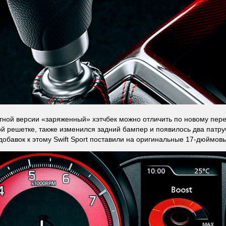
тной версии «заряженный» хэтчбек можно отличить по новому пер
й решетке, также изменился задний бампер и появилось два патр
добавок к этому Swift Sport поставили на оригинальные 17-дюймов