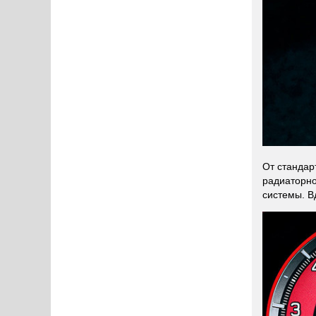
От стандар
радиаторно
системы. В