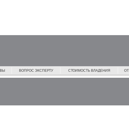
ЙВЫ
ВОПРОС ЭКСПЕРТУ
СТОИМОСТЬ ВЛАДЕНИЯ
О