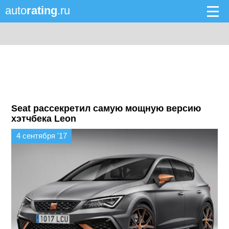
auto
rating
.ru
Seat рассекретил самую мощную версию
хэтчбека Leon
4 сентября '17