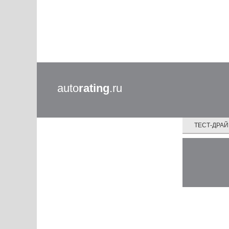
auto
rating
.ru
ТЕСТ-ДРА