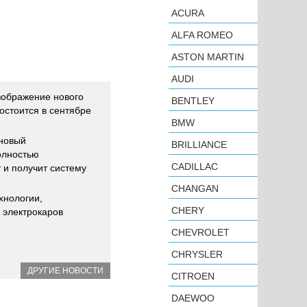
ACURA
ALFA ROMEO
ASTON MARTIN
AUDI
зображение нового
BENTLEY
остоится в сентябре
BMW
 новый
BRILLIANCE
олностью
CADILLAC
 и получит систему
CHANGAN
хнологии,
CHERY
 электрокаров
CHEVROLET
CHRYSLER
ДРУГИЕ НОВОСТИ
CITROEN
DAEWOO