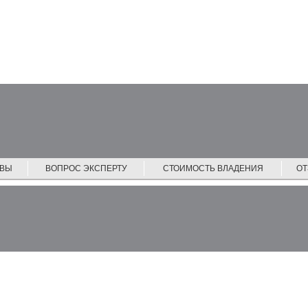
ЙВЫ
ВОПРОС ЭКСПЕРТУ
СТОИМОСТЬ ВЛАДЕНИЯ
О