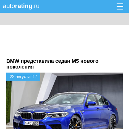
auto
rating
.ru
BMW представила седан M5 нового
поколения
22 августа '17