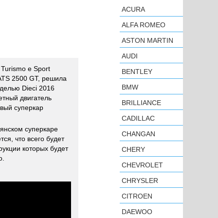
ACURA
ALFA ROMEO
ASTON MARTIN
AUDI
Turismo e Sport
BENTLEY
ATS 2500 GT, решила
BMW
делью Dieci 2016
етный двигатель
BRILLIANCE
овый суперкар
CADILLAC
янском суперкаре
CHANGAN
ся, что всего будет
рукции которых будет
CHERY
о.
CHEVROLET
CHRYSLER
CITROEN
DAEWOO