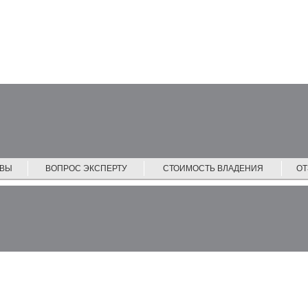
ЙВЫ
ВОПРОС ЭКСПЕРТУ
СТОИМОСТЬ ВЛАДЕНИЯ
О