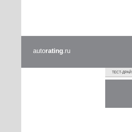
auto
rating
.ru
ТЕСТ-ДРА