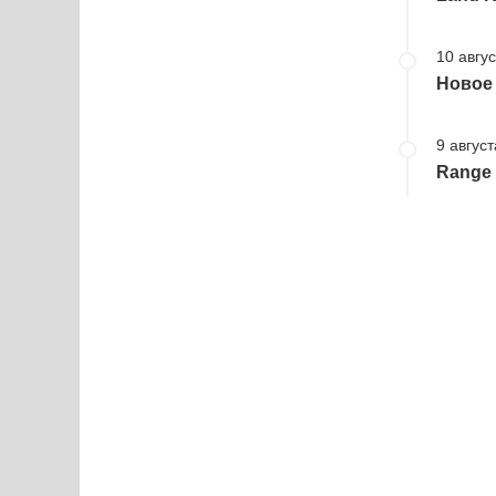
10 авгус
Новое
9 август
Range