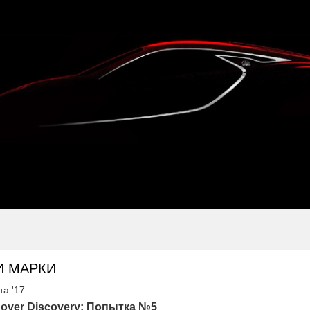
И МАРКИ
та '17
over Discovery: Попытка №5