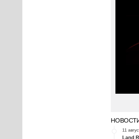
НОВОСТ
11 авгус
Land R