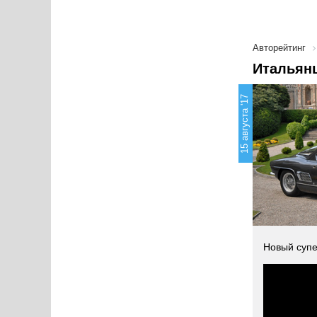
Авторейтинг
Итальянц
15 августа '17
Новый супе