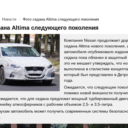
Новости
Фото седана Altima следующего поколения
ана Altima следующего поколения
Компания Nissan продолжает до
седана Altima нового поколения,
автомобиля опубликовало издание
седана пока облачен в защитный
это не мешает утверждать, что но
выполнена в стилистике концепта
который был представлен в Детро
года.
Ожидается, что следующее поколе
помимо новой внешности получит 
ожидается, что для седана предложат мощный турбированный двиг
инейку атмосферников с рабочим объемом 2,5- и 3,5-литра.
лухам автомобиль может получить современные системы безопасно
.