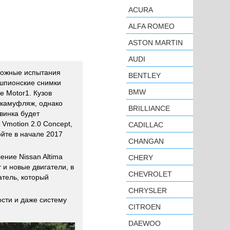
ACURA
ALFA ROMEO
ASTON MARTIN
AUDI
рожные испытания
BENTLEY
 шпионские снимки
BMW
 Motor1. Кузов
 камуфляж, однако
BRILLIANCE
винка будет
 Vmotion 2.0 Concept,
CADILLAC
йте в начале 2017
CHANGAN
ние Nissan Altima
CHERY
и новые двигатели, в
CHEVROLET
атель, который
CHRYSLER
сти и даже систему
CITROEN
DAEWOO