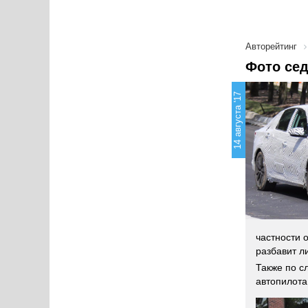
Авторейтинг
Фото сед
14 августа '17
частности 
разбавит л
Также по с
автопилота