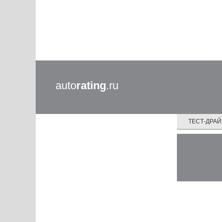
auto
rating
.ru
ТЕСТ-ДРА