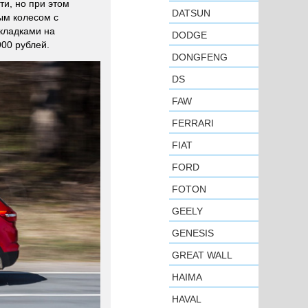
ти, но при этом
DATSUN
ым колесом с
кладками на
DODGE
900 рублей.
DONGFENG
DS
FAW
FERRARI
FIAT
FORD
FOTON
GEELY
GENESIS
GREAT WALL
HAIMA
HAVAL