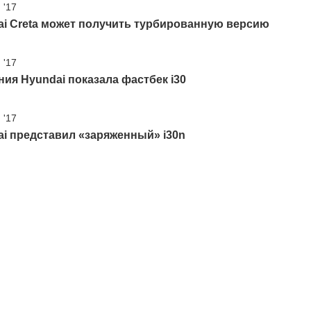
 '17
ai Creta может получить турбированную версию
 '17
ия Hyundai показала фастбек i30
 '17
i представил «заряженный» i30n