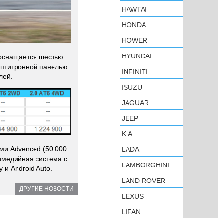
HAWTAI
HONDA
HOWER
HYUNDAI
ь оснащается шестью
оптитронной панелью
INFINITI
лей.
ISUZU
JAGUAR
JEEP
KIA
ми Advenced (50 000
LADA
тимедийная система с
LAMBORGHINI
и Android Auto.
LAND ROVER
ДРУГИЕ НОВОСТИ
LEXUS
LIFAN