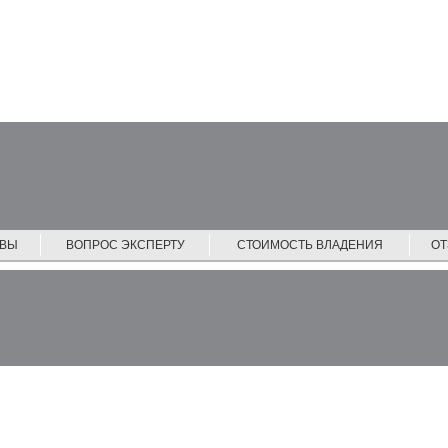
ЙВЫ
ВОПРОС ЭКСПЕРТУ
СТОИМОСТЬ ВЛАДЕНИЯ
О