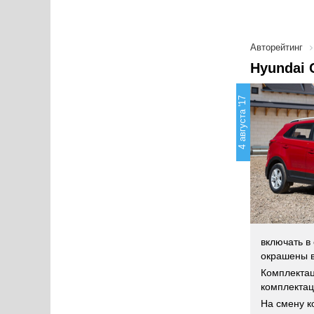
Авторейтинг
Hyundai 
4 августа '17
включать в
окрашены в
Комплектац
комплектац
На смену к