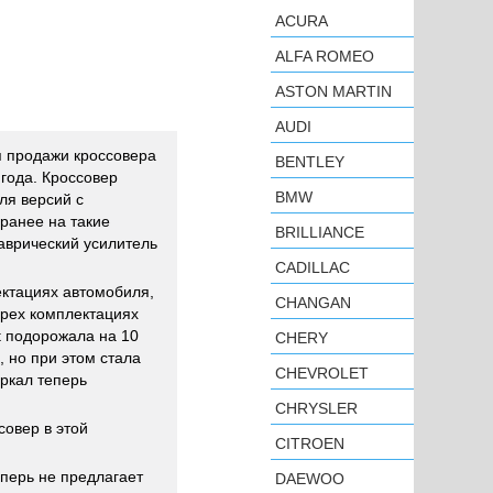
ACURA
ALFA ROMEO
ASTON MARTIN
AUDI
я продажи кроссовера
BENTLEY
года. Кроссовер
BMW
ля версий с
ранее на такие
BRILLIANCE
аврический усилитель
CADILLAC
ктациях автомобиля,
CHANGAN
ырех комплектациях
t подорожала на 10
CHERY
, но при этом стала
CHEVROLET
еркал теперь
CHRYSLER
совер в этой
CITROEN
еперь не предлагает
DAEWOO