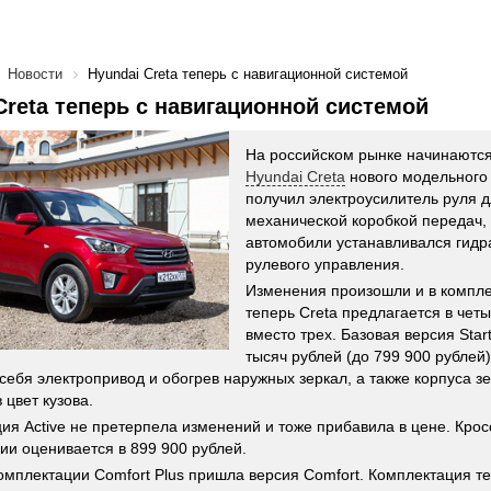
Новости
Hyundai Creta теперь с навигационной системой
Creta теперь с навигационной системой
На российском рынке начинаютс
Hyundai Creta
нового модельного 
получил электроусилитель руля д
механической коробкой передач, 
автомобили устанавливался гидр
рулевого управления.
Изменения произошли и в компле
теперь Creta предлагается в чет
вместо трех. Базовая версия Star
тысяч рублей (до 799 900 рублей)
 себя электропривод и обогрев наружных зеркал, а также корпуса з
 цвет кузова.
ия Active не претерпела изменений и тоже прибавила в цене. Крос
ии оценивается в 899 900 рублей.
омплектации Comfort Plus пришла версия Comfort. Комплектация т