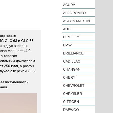
ACURA
ALFA ROMEO
ASTON MARTIN
AUDI
две новые
BENTLEY
MG GLC 63 и GLC 63
BMW
 в двух версиях
учае мощность 4,0-
BRILLIANCE
, а топовая
-сильным двигателем.
CADILLAC
т 250 км/ч, а разгон
CHANGAN
случае с версией GLC
CHERY
евятиступенчатой
CHEVROLET
ения.
CHRYSLER
CITROEN
DAEWOO