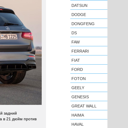
DATSUN
DODGE
DONGFENG
DS
FAW
FERRARI
FIAT
FORD
FOTON
GEELY
GENESIS
GREAT WALL
й задний
HAIMA
а в 21 дюйм против
HAVAL