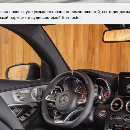
рсия новинки уже укомплектована пневмоподвеской, светодиодны
ской парковки и аудиосистемой Burmester.