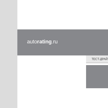
auto
rating
.ru
ТЕСТ-ДРА