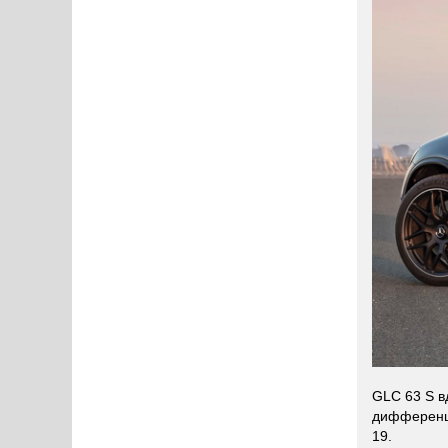
GLC 63 S в
дифференци
19.