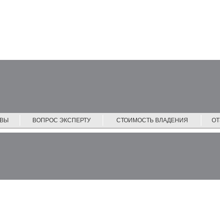
ЙВЫ
ВОПРОС ЭКСПЕРТУ
СТОИМОСТЬ ВЛАДЕНИЯ
О