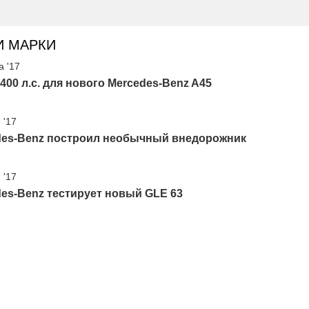
И МАРКИ
а '17
400 л.с. для нового Mercedes-Benz A45
 '17
des-Benz построил необычный внедорожник
 '17
es-Benz тестирует новый GLE 63