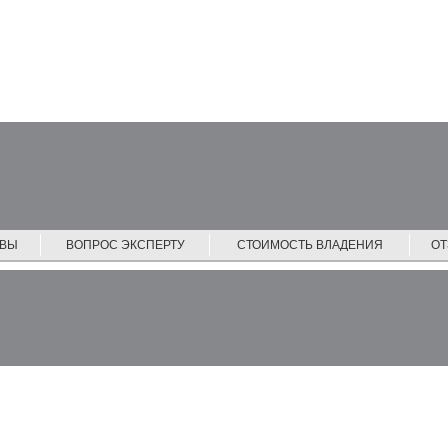
ЙВЫ
ВОПРОС ЭКСПЕРТУ
СТОИМОСТЬ ВЛАДЕНИЯ
О