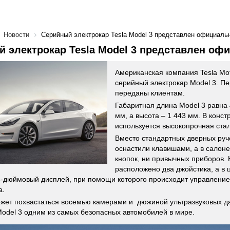
Новости
Серийный электрокар Tesla Model 3 представлен официаль
 электрокар Tesla Model 3 представлен оф
Американская компания Tesla Mo
серийный электрокар Model 3. П
переданы клиентам.
Габаритная длина Model 3 равна 
мм, а высота – 1 443 мм. В конст
используется высокопрочная ста
Вместо стандартных дверных руч
оснастили клавишами, а в салоне
кнопок, ни привычных приборов.
расположено два джойстика, а в 
5-дюймовый дисплей, при помощи которого происходит управлени
а.
жет похвастаться восемью камерами и дюжиной ультразвуковых да
odel 3 одним из самых безопасных автомобилей в мире.