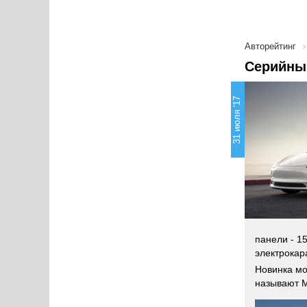
Авторейтинг
Серийный
31 июля '17
панели - 1
электрокар
Новинка мо
называют M