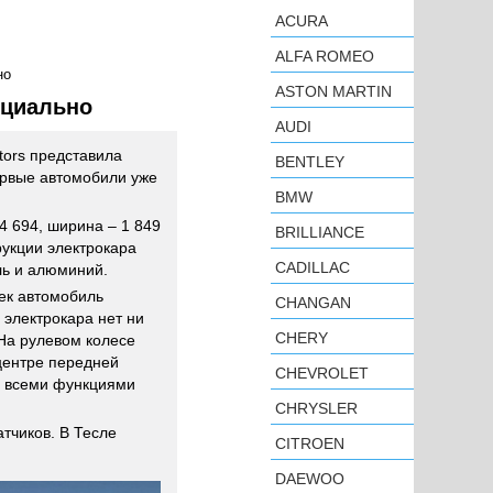
ACURA
ALFA ROMEO
но
ASTON MARTIN
ициально
AUDI
tors представила
BENTLEY
ервые автомобили уже
BMW
4 694, ширина – 1 849
BRILLIANCE
рукции электрокара
CADILLAC
ль и алюминий.
ек автомобиль
CHANGAN
 электрокара нет ни
CHERY
 На рулевом колесе
центре передней
CHEVROLET
е всеми функциями
CHRYSLER
тчиков. В Тесле
CITROEN
DAEWOO