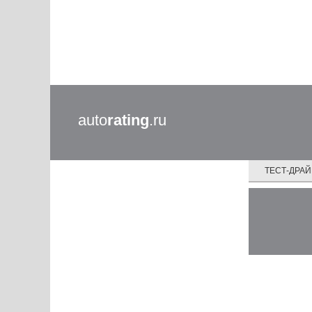
auto
rating
.ru
ТЕСТ-ДРА