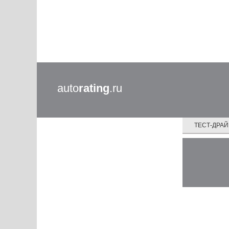
auto
rating
.ru
ТЕСТ-ДРА