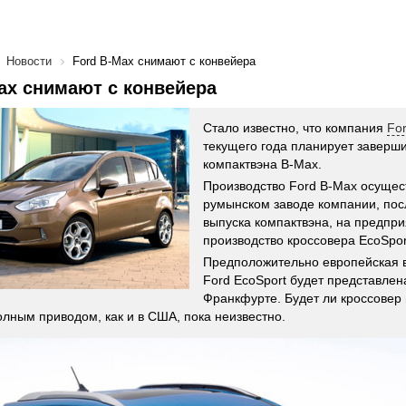
Новости
Ford B-Max снимают с конвейера
ax снимают с конвейера
Стало известно, что компания
Fo
текущего года планирует заверши
компактвэна B-Max.
Производство Ford B-Max осущес
румынском заводе компании, по
выпуска компактвэна, на предпр
производство кроссовера EcoSpor
Предположительно европейская 
Ford EcoSport будет представлен
Франкфурте. Будет ли кроссовер 
олным приводом, как и в США, пока неизвестно.