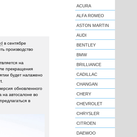
ACURA
ALFA ROMEO
ASTON MARTIN
AUDI
rd
в сентябре
BENTLEY
ть производство
BMW
твляется на
BRILLIANCE
сле прекращения
CADILLAC
иятии будет налажено
t.
CHANGAN
версия обновленного
CHERY
а на автосалоне во
предлагаться в
CHEVROLET
CHRYSLER
CITROEN
DAEWOO