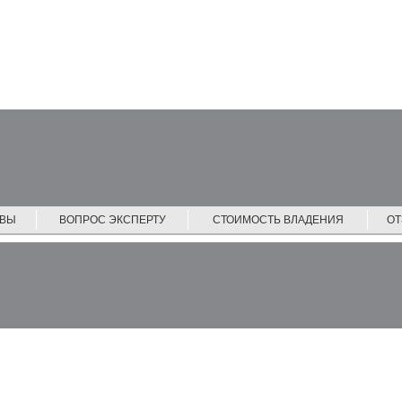
ЙВЫ
ВОПРОС ЭКСПЕРТУ
СТОИМОСТЬ ВЛАДЕНИЯ
О