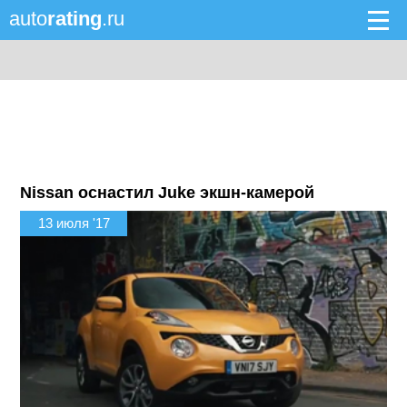
auto
rating
.ru
Nissan оснастил Juke экшн-камерой
13 июля '17