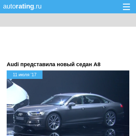
auto
rating
.ru
Audi представила новый седан A8
11 июля '17