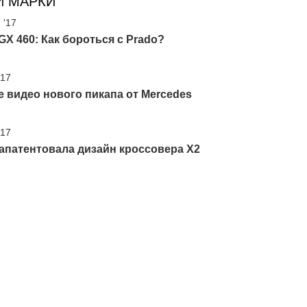
И МАРКИ
 '17
GX 460: Как бороться с Prado?
'17
 видео нового пикапа от Mercedes
'17
апатентовала дизайн кроссовера X2