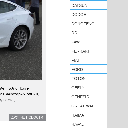
DATSUN
DODGE
DONGFENG
DS
FAW
FERRARI
FIAT
FORD
FOTON
GEELY
ч – 5,6 с. Как и
тся некоторых опций,
GENESIS
одвеска,
GREAT WALL
HAIMA
ДРУГИЕ НОВОСТИ
HAVAL