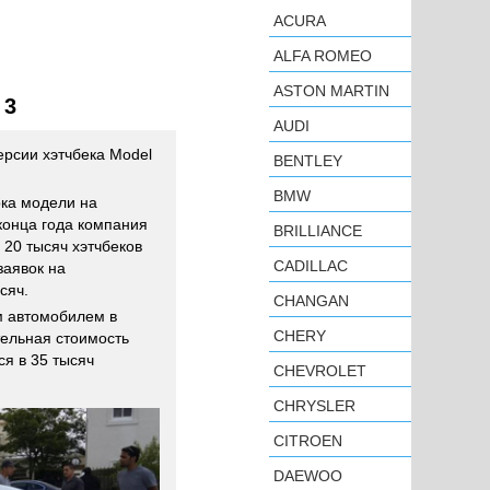
ACURA
ALFA ROMEO
ASTON MARTIN
 3
AUDI
рсии хэтчбека Model
BENTLEY
BMW
ка модели на
 конца года компания
BRILLIANCE
 20 тысяч хэтчбеков
CADILLAC
заявок на
сяч.
CHANGAN
м автомобилем в
CHERY
тельная стоимость
я в 35 тысяч
CHEVROLET
CHRYSLER
CITROEN
DAEWOO