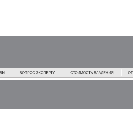
ЙВЫ
ВОПРОС ЭКСПЕРТУ
СТОИМОСТЬ ВЛАДЕНИЯ
О