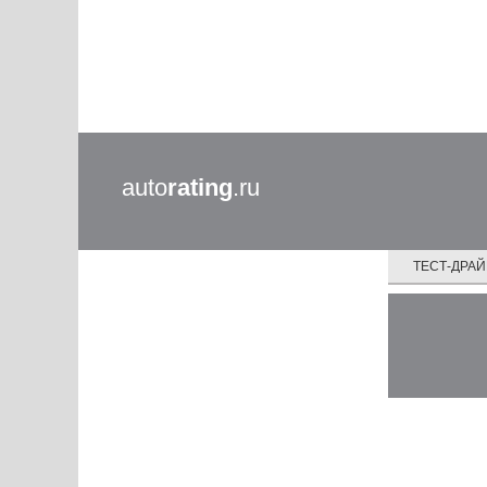
auto
rating
.ru
ТЕСТ-ДРА