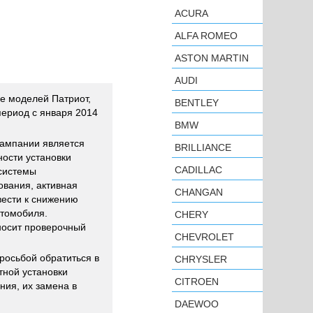
ACURA
ALFA ROMEO
ASTON MARTIN
AUDI
е моделей Патриот,
BENTLEY
период с января 2014
BMW
кампании является
BRILLIANCE
ности установки
CADILLAC
системы
ования, активная
CHANGAN
вести к снижению
втомобиля.
CHERY
носит проверочный
CHEVROLET
осьбой обратиться в
CHRYSLER
тной установки
CITROEN
ния, их замена в
DAEWOO