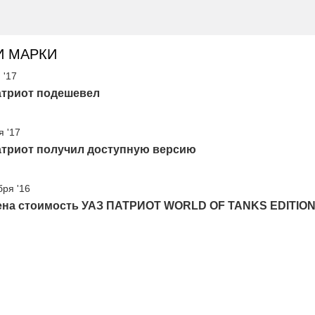
И МАРКИ
 '17
атриот подешевел
я '17
атриот получил доступную версию
бря '16
ена стоимость УАЗ ПАТРИОТ WORLD OF TANKS EDITIO