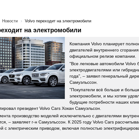
Новости
Volvo переходит на электромобили
реходит на электромобили
Компания Volvo планирует полнос
двигателей внутреннего сгорания
официальном релизе компании.
"Все легковые автомобили Volvo 
электродвигателями или гибридн
года", – заявил генеральный дир
Самуэльссон.
"Покупатели всё больше и больш
электромобили, и мы хотим удов
будущие потребности наших клие
ировал президент Volvo Cars Хокан Самуэльсон.
мента производство моделей исключительно с двигателями внутрен
ся, – заявляет г-н Самуэльссон. К 2025 году Volvo Cars рассчитыв
й с электрическим приводом, включая полностью электрифициров