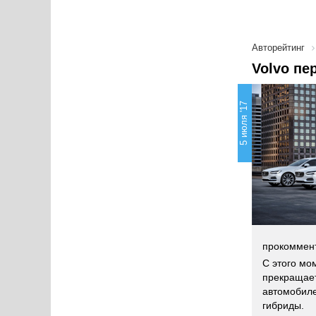
Авторейтинг
Volvo пе
5 июля '17
прокоммент
С этого мо
прекращает
автомобиле
гибриды.