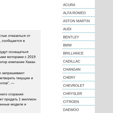
ACURA
ALFA ROMEO
ASTON MARTIN
AUDI
тью отказаться от
BENTLEY
, сообщается в
BMW
будут оснащаться
BRILLIANCE
ыми моторами с 2019
CADILLAC
ектор компании Хакан
CHANGAN
е запрашивают
CHERY
летворить текущие и
нтов", —
CHEVROLET
CHRYSLER
него сгорания
ает продать 1 миллион
CITROEN
анные модели и
DAEWOO