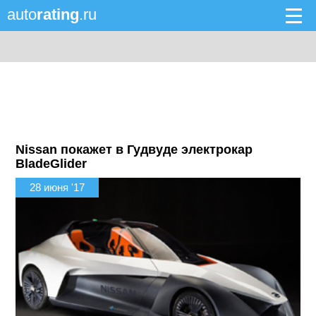
auto
rating
.ru
Nissan покажет в Гудвуде электрокар
BladeGlider
28 июня '17