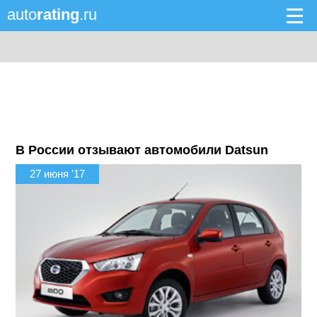
auto
rating
.ru
В России отзывают автомобили Datsun
27 июня '17