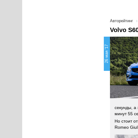
Авторейтинг
Volvo S6
26 мая '17
секунды, а
минут 55 с
Но стоит о
Romeo Giul