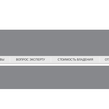
ЙВЫ
ВОПРОС ЭКСПЕРТУ
СТОИМОСТЬ ВЛАДЕНИЯ
О