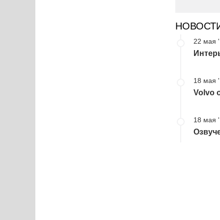
НОВОСТ
22 мая 
Интерь
18 мая 
Volvo 
18 мая 
Озвуче