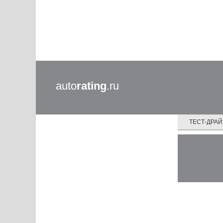
auto
rating
.ru
ТЕСТ-ДРА