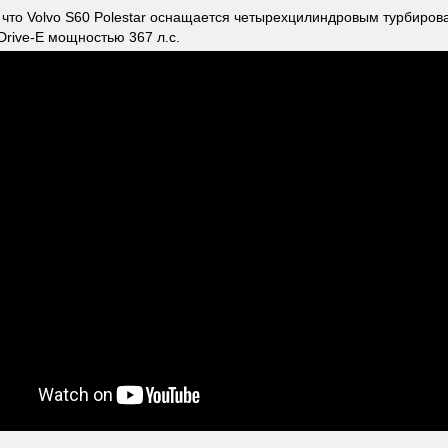
что Volvo S60 Polestar оснащается четырехцилиндровым турбиро
Drive-E мощностью 367 л.с.