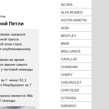
ACURA
ALFA ROMEO
етли
ASTON MARTIN
ной Петли
AUDI
lestar оказался
BENTLEY
чной трассе
BMW
об этом стало
ря опубликованному
BRILLIANCE
CADILLAC
авлен во время
ся звания самого
CHANGAN
 у тестовой команды
CHERY
 за 7 минут 51,1
CHEVROLET
л Нюрбургринг за 7
CHRYSLER
ринга является Alfa
CITROEN
2 секунды.
DAEWOO