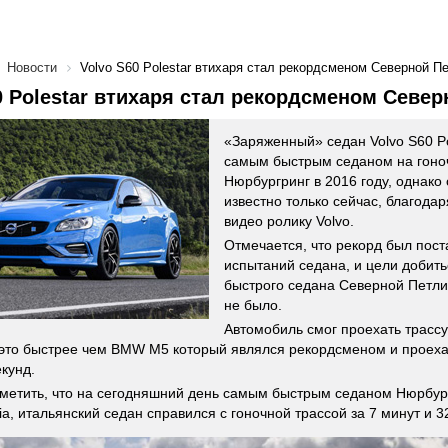
Новости
Volvo S60 Polestar втихаря стал рекордсменом Северной П
0 Polestar втихаря стал рекордсменом Север
«Заряженный» седан Volvo S60 Po
самым быстрым седаном на гоно
Нюрбургринг в 2016 году, однако 
известно только сейчас, благода
видео ролику Volvo.
Отмечается, что рекорд был пост
испытаний седана, и цели добить
быстрого седана Северной Петли
не было.
Автомобиль смог проехать трассу
 это быстрее чем BMW M5 который являлся рекордсменом и проеха
екунд.
тметить, что на сегодняшний день самым быстрым седаном Нюрбург
ia, итальянский седан справился с гоночной трассой за 7 минут и 3