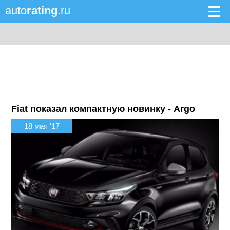
auto
rating
.ru
Fiat показал компактную новинку - Argo
18 мая '17