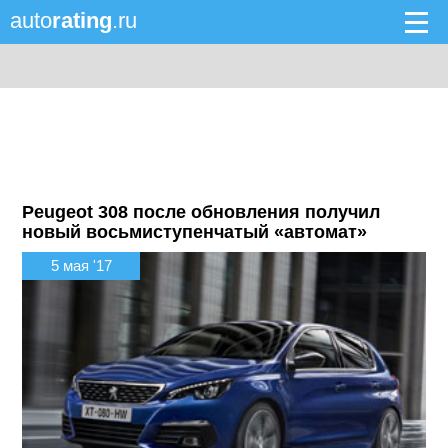
auto
rating
.ru
Peugeot 308 после обновления получил
новый восьмиступенчатый «автомат»
5 мая '17