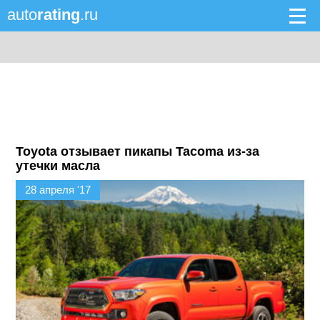
auto
rating
.ru
Toyota отзывает пикапы Tacoma из-за
утечки масла
28 апреля '17