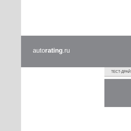
auto
rating
.ru
ТЕСТ-ДРА