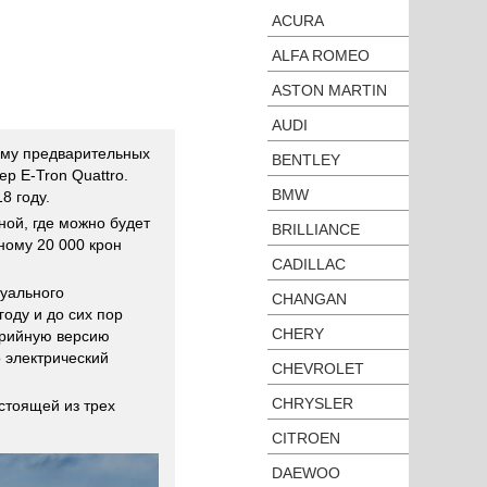
ACURA
ALFA ROMEO
ASTON MARTIN
AUDI
ему предварительных
BENTLEY
ер E-Tron Quattro.
BMW
8 году.
ной, где можно будет
BRILLIANCE
ному 20 000 крон
CADILLAC
уального
CHANGAN
году и до сих пор
CHERY
ерийную версию
 электрический
CHEVROLET
CHRYSLER
стоящей из трех
CITROEN
DAEWOO