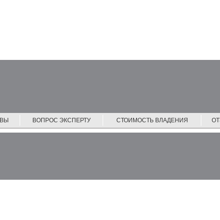
ЙВЫ
ВОПРОС ЭКСПЕРТУ
СТОИМОСТЬ ВЛАДЕНИЯ
О