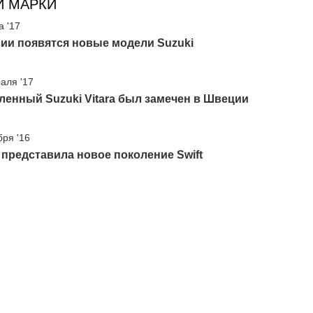
И МАРКИ
а '17
ии появятся новые модели Suzuki
аля '17
енный Suzuki Vitara был замечен в Швеции
бря '16
 представила новое поколение Swift