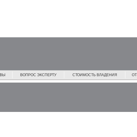
ЙВЫ
ВОПРОС ЭКСПЕРТУ
СТОИМОСТЬ ВЛАДЕНИЯ
О