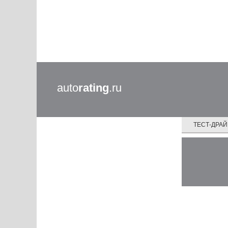
auto
rating
.ru
ТЕСТ-ДРА