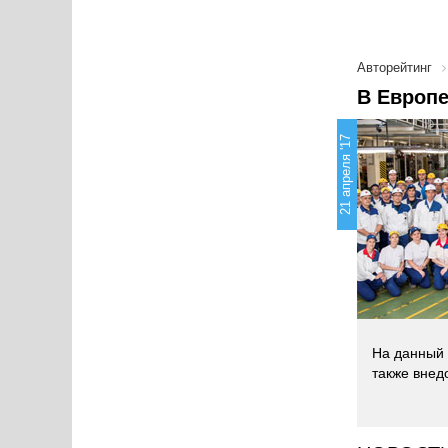
Авторейтинг
В Европ
21 апреля '17
На данный 
также внед