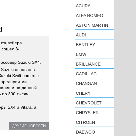
ACURA
ALFA ROMEO
ASTON MARTIN
i
AUDI
 конвейера
BENTLEY
i сошел 3-
BMW
оссовер Suzuki SX4.
BRILLIANCE
 Suzuki основан в
CADILLAC
uzuki Swift сошел с
а предприятии
CHANGAN
пании и на данный
CHERY
 по 300 тысяч
CHEVROLET
ы SX4 и Vitara, а
CHRYSLER
CITROEN
ДРУГИЕ НОВОСТИ
DAEWOO