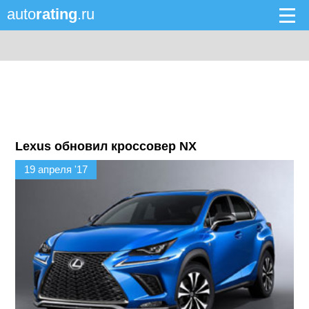
auto
rating
.ru
Lexus обновил кроссовер NX
19 апреля '17