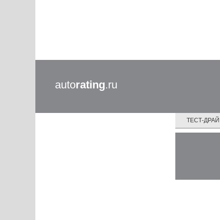
auto
rating
.ru
ТЕСТ-ДРА