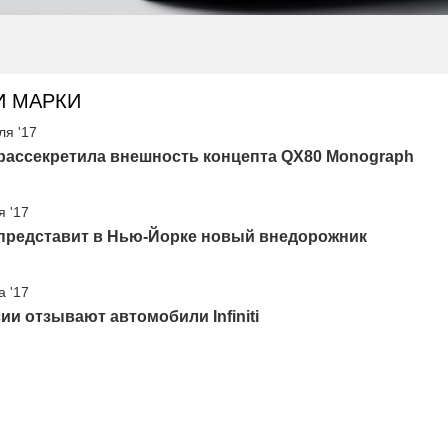
И МАРКИ
ля '17
ti рассекретила внешность концепта QX80 Monograph
я '17
ti представит в Нью-Йорке новый внедорожник
а '17
ии отзывают автомобили Infiniti