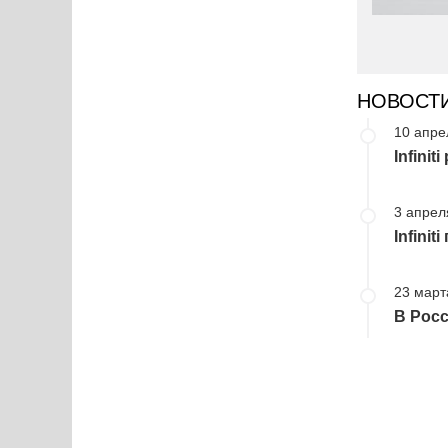
НОВОСТ
10 апре
Infini
3 апрел
Infini
23 март
В Росс