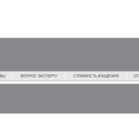
ЙВЫ
ВОПРОС ЭКСПЕРТУ
СТОИМОСТЬ ВЛАДЕНИЯ
О