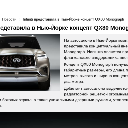
Новости
Infiniti представила в Нью-Йорке концепт QX80 Monograph
 представила в Нью-Йорке концепт QX80 Mono
На автосалоне в Нью-Йорке ком
представила концептуальный вн
Monograph. Новинка является пр
флагманского внедорожника япон
Концепт QX80 Monograph получи
габаритные размеры, его длина 
метров, высота и ширина концеп
два метра.
Дебютант автосалона выделяетс
радиаторной решеткой огромным
м боковых зеркал, а также уникальными дверными ручками, утоплен
.