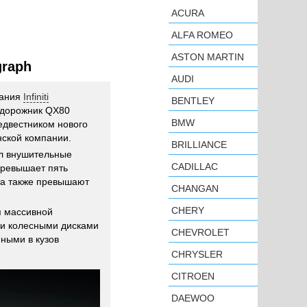
ACURA
ALFA ROMEO
ASTON MARTIN
graph
AUDI
пания
Infiniti
BENTLEY
едорожник QX80
BMW
едвестником нового
ской компании.
BRILLIANCE
л внушительные
CADILLAC
превышает пять
та также превышают
CHANGAN
CHERY
я массивной
и колесными дисками
CHEVROLET
ными в кузов
CHRYSLER
CITROEN
DAEWOO