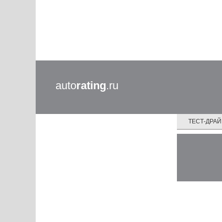
auto
rating
.ru
ТЕСТ-ДРА