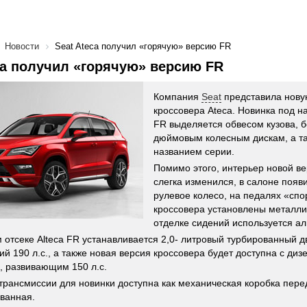
Новости
Seat Ateca получил «горячую» версию FR
ca получил «горячую» версию FR
Компания
Seat
представила нову
кроссовера Ateca. Новинка под н
FR выделяется обвесом кузова, 
дюймовым колесным дискам, а т
названием серии.
Помимо этого, интерьер новой ве
слегка изменился, в салоне появ
рулевое колесо, на педалях «спо
кроссовера установлены металлич
отделке сидений используется ал
 отсеке Alteca FR устанавливается 2,0- литровый турбированный д
й 190 л.с., а также новая версия кроссовера будет доступна с ди
, развивающим 150 л.с.
 трансмиссии для новинки доступна как механическая коробка перед
ванная.