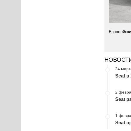
Европейски
НОВОСТ
24 март
Seat в
2 февра
Seat 
1 февра
Seat п