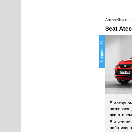
Авторейтинг
Seat Ate
5 апреля '17
В моторном
развивающи
двигателем
В качестве
роботизиро