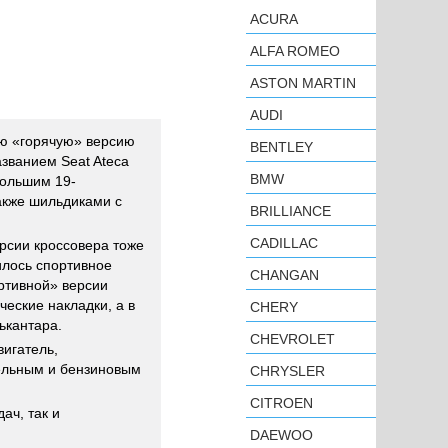
ACURA
ALFA ROMEO
ASTON MARTIN
AUDI
ю «горячую» версию
BENTLEY
азванием Seat Ateca
BMW
большим 19-
акже шильдиками с
BRILLIANCE
CADILLAC
рсии кроссовера тоже
илось спортивное
CHANGAN
ртивной» версии
еские накладки, а в
CHERY
ькантара.
CHEVROLET
вигатель,
зельным и бензиновым
CHRYSLER
CITROEN
ач, так и
DAEWOO