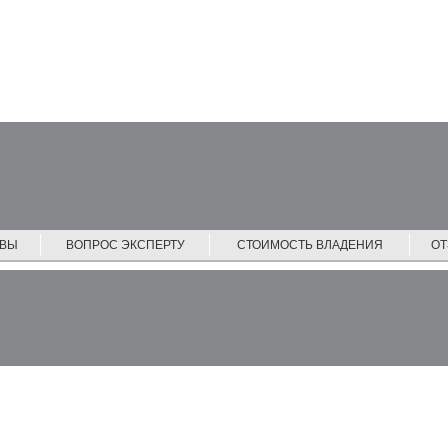
ЙВЫ
ВОПРОС ЭКСПЕРТУ
СТОИМОСТЬ ВЛАДЕНИЯ
О