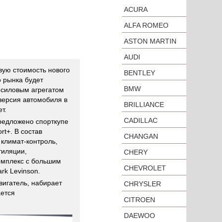
ACURA
ALFA ROMEO
ASTON MARTIN
AUDI
ую стоимость нового
BENTLEY
о рынка будет
BMW
силовым агрегатом
версия автомобиля в
BRILLIANCE
т.
CADILLAC
редложено спорткупе
rt+. В состав
CHANGAN
 климат-контроль,
тиляции,
CHERY
мплекс с большим
CHEVROLET
k Levinson.
вигатель, набирает
CHRYSLER
ается
CITROEN
DAEWOO