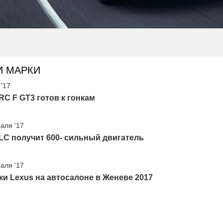
И МАРКИ
 '17
RC F GT3 готов к гонкам
аля '17
LC получит 600- сильный двигатель
аля '17
и Lexus на автосалоне в Женеве 2017