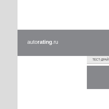
auto
rating
.ru
ТЕСТ-ДРА