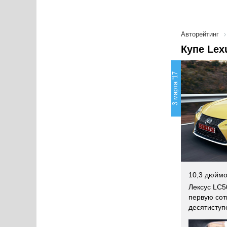
Авторейтинг
Купе Lex
3 марта '17
10,3 дюймо
Лексус LC5
первую сот
десятиступ