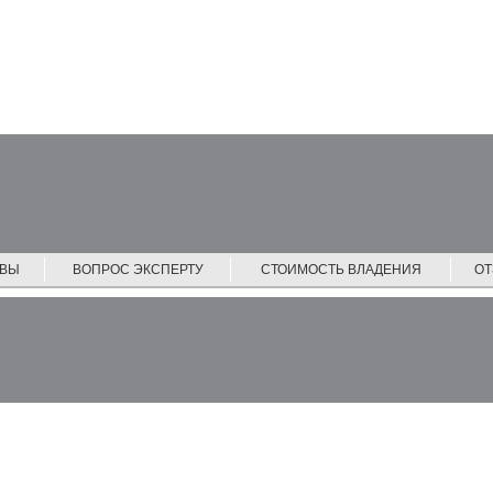
ЙВЫ
ВОПРОС ЭКСПЕРТУ
СТОИМОСТЬ ВЛАДЕНИЯ
О