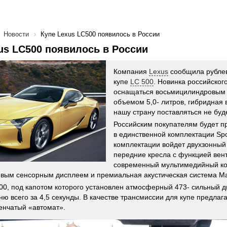
Новости
Купе Lexus LC500 появилось в России
us LC500 появилось в России
Компания
Lexus
сообщила рублев
купе
LC 500
. Новинка российског
оснащаться восьмицилиндровым 
объемом 5,0- литров, гибридная 
нашу страну поставляться не буде
Российским покупателям будет п
в единственной комплектации Spo
комплектации войдет двухзонный
передние кресла с функцией вен
современный мультимедийный ко
вым сенсорным дисплеем и премиальная акустическая система Mar
00, под капотом которого установлен атмосферный 473- сильный д
ню всего за 4,5 секунды. В качестве трансмиссии для купе предлаг
енчатый «автомат».