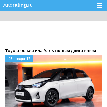
auto
rating
.ru
Toyota оснастила Yaris новым двигателем
25 января '17