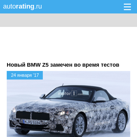
auto
rating
.ru
Новый BMW Z5 замечен во время тестов
24 января '17