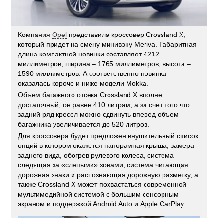
Компания
Opel
представила кроссовер Crossland X,
который придет на смену минивэну Meriva. Габаритная
длина компактной новинки составляет 4212
миллиметров, ширина – 1765 миллиметров, высота –
1590 миллиметров. А соответственно новинка
оказалась короче и ниже модели Mokka.
Объем багажного отсека Crossland X вполне
достаточный, он равен 410 литрам, а за счет того что
задний ряд кресел можно сдвинуть вперед объем
багажника увеличивается до 520 литров.
Для кроссовера будет предложен внушительный список
опций в котором окажется панорамная крыша, замера
заднего вида, обогрев рулевого колеса, система
следящая за «слепыми» зонами, система читающая
дорожная знаки и распознающая дорожную разметку, а
также Crossland X может похвастаться современной
мультимедийной системой с большим сенсорным
экраном и поддержкой Android Auto и Apple CarPlay.