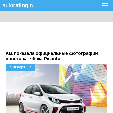
auto
rating
.ru
Kia показала официальные фотографии
нового хэтчбека Picanto
9 января '17