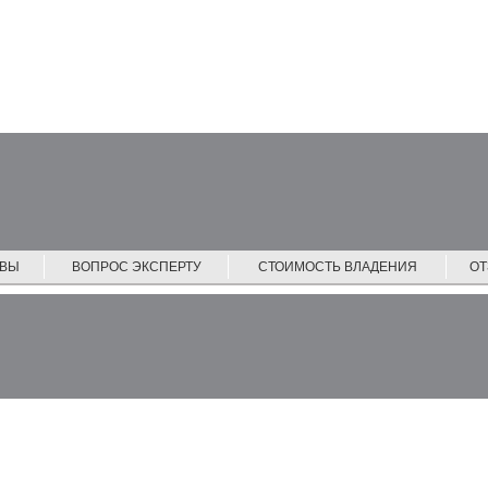
ЙВЫ
ВОПРОС ЭКСПЕРТУ
СТОИМОСТЬ ВЛАДЕНИЯ
О