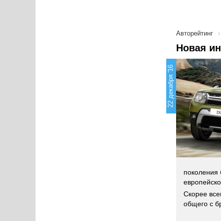
Авторейтинг
Новая ин
22 декабря '16
поколения 
европейско
Скорее всег
общего с б