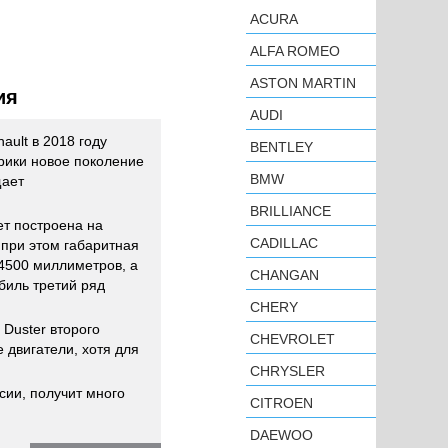
ACURA
ALFA ROMEO
ASTON MARTIN
ия
AUDI
ault в 2018 году
BENTLEY
рики новое поколение
BMW
щает
BRILLIANCE
ет построена на
CADILLAC
при этом габаритная
 4500 миллиметров, а
CHANGAN
биль третий ряд
CHERY
 Duster второго
CHEVROLET
 двигатели, хотя для
CHRYSLER
ссии, получит много
CITROEN
DAEWOO