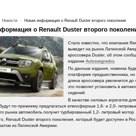
Новости
Новая информация о Renault Duster второго поколения
формация о Renault Duster второго поколен
Стало известно, что компания Ren
выведет на рынок Латинской Аме
кроссовера Duster, об этом сооб
издание
Autossegredos
.
По данным издания, новинка буд
платформе предшественника, но 
длина кроссовера увеличится до
это позволит установить в автомо
сидений.
В качестве силовых агрегатов для
будут по-прежнему предлагаться атмосферные 1,6- и 2,0- литровые
го рынка автомобиль получит турбированный 1,2- литровый мотор.
о, Renault Duster второго поколения, который будет доступен в Ро
ратом из Латинской Америки.