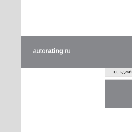
auto
rating
.ru
ТЕСТ-ДРА