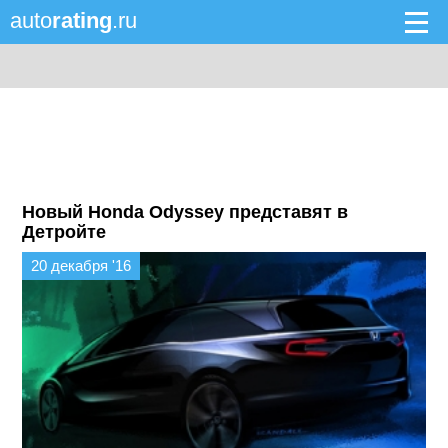
auto
rating
.ru
Новый Honda Odyssey представят в
Детройте
20 декабря '16