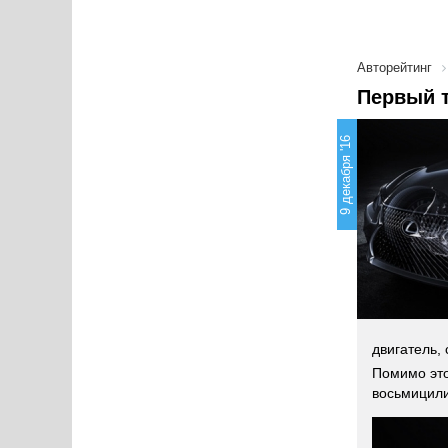
Авторейтинг
Первый т
9 декабря '16
двигатель,
Помимо это
восьмицили