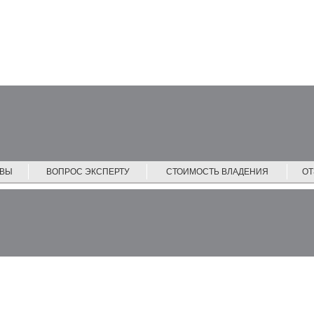
ЙВЫ
ВОПРОС ЭКСПЕРТУ
СТОИМОСТЬ ВЛАДЕНИЯ
О