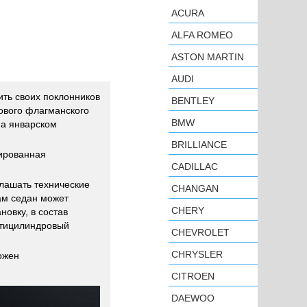
ACURA
ALFA ROMEO
ASTON MARTIN
AUDI
ть своих поклонников
BENTLEY
ового флагманского
BMW
на январском
BRILLIANCE
ированная
CADILLAC
глашать технические
CHANGAN
ам седан может
CHERY
новку, в состав
стицилиндровый
CHEVROLET
CHRYSLER
ожен
CITROEN
DAEWOO