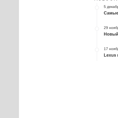
5 декаб
Самые
29 нояб
Новый
17 нояб
Lexus 