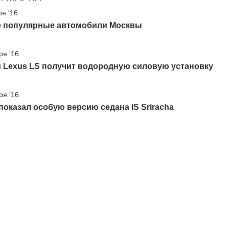
ря '16
 популярные автомобили Москвы
ря '16
 Lexus LS получит водородную силовую установку
ря '16
показал особую версию седана IS Sriracha