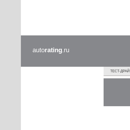
auto
rating
.ru
ТЕСТ-ДРА