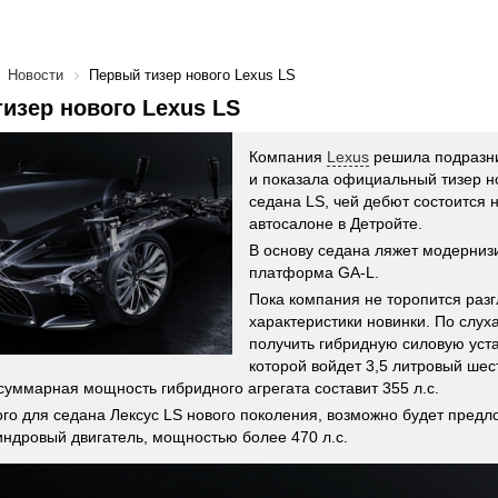
Новости
Первый тизер нового Lexus LS
изер нового Lexus LS
Компания
Lexus
решила подразни
и показала официальный тизер н
седана LS, чей дебют состоится 
автосалоне в Детройте.
В основу седана ляжет модерниз
платформа GA-L.
Пока компания не торопится раз
характеристики новинки. По слух
получить гибридную силовую уста
которой войдет 3,5 литровый ше
 суммарная мощность гибридного агрегата составит 355 л.с.
го для седана Лексус LS нового поколения, возможно будет предл
ндровый двигатель, мощностью более 470 л.с.