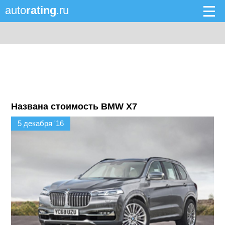
auto
rating
.ru
Названа стоимость BMW X7
5 декабря '16