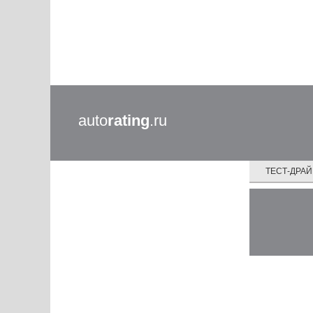
auto
rating
.ru
ТЕСТ-ДРА