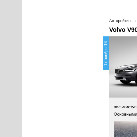
Авторейтинг
Volvo V9
17 ноября '16
восьмиступ
Основными 