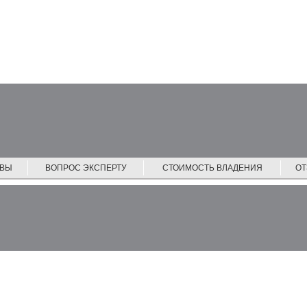
ЙВЫ
ВОПРОС ЭКСПЕРТУ
СТОИМОСТЬ ВЛАДЕНИЯ
О