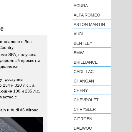
ACURA
ALFA ROMEO
ASTON MARTIN
се
AUDI
втосалоне в Лос-
BENTLEY
ountry.
BMW
рме SPA, получила
дорожный просвет, а
BRILLIANCE
ыделяется
CADILLAC
ут доступны
CHANGAN
254 и 320 л.с., а
CHERY
ющие 190 и 235 л.с.
вместно с
CHEVROLET
CHRYSLER
n и Audi A6 Allroad.
CITROEN
DAEWOO