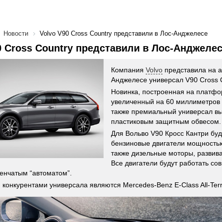
Новости
Volvo V90 Cross Country представили в Лос-Анджелесе
0 Cross Country представили в Лос-Анджеле
Компания
Volvo
представила на а
Анджелесе универсал V90 Cross C
Новинка, построенная на платфо
увеличенный на 60 миллиметров 
также премиальный универсал в
пластиковым защитным обвесом.
Для Вольво V90 Кросс Кантри буд
бензиновые двигатели мощностью 
также дизельные моторы, развива
Все двигатели будут работать со
енчатым “автоматом”.
конкурентами универсала являются Mercedes-Benz E-Class All-Terrai