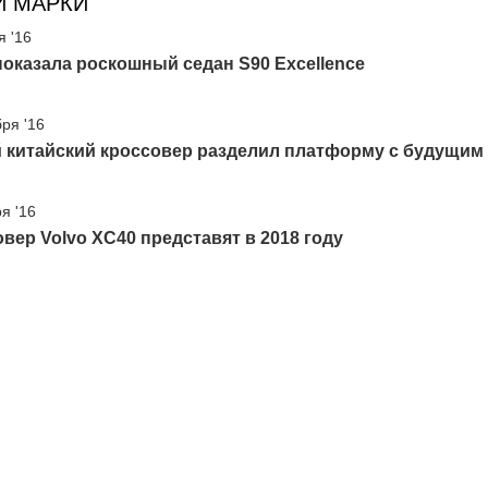
И МАРКИ
я '16
показала роскошный седан S90 Excellence
бря '16
 китайский кроссовер разделил платформу с будущим 
я '16
вер Volvo XC40 представят в 2018 году