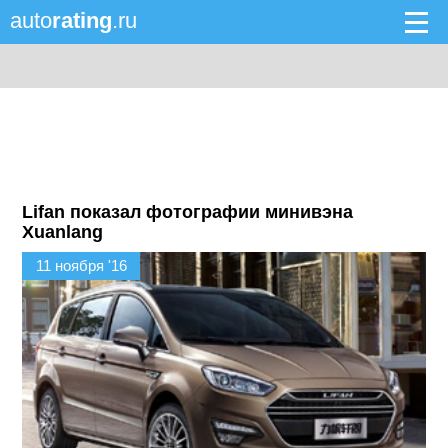
auto
rating
.ru
Lifan показал фотографии минивэна
Xuanlang
11 ноября '16