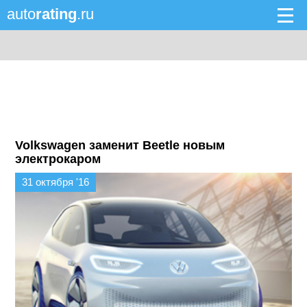
auto
rating
.ru
Volkswagen заменит Beetle новым
электрокаром
31 октября '16