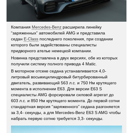
Компания
Mercedes-Benz
расширила линейку
“заряженных” автомобилей AMG и представила
седан
E-Class
последнего поколения, при создании
которого были задействованы специалисты
придворного ателье немецкой компании.
Новинка представлена в двух версиях, обе из которых
получили систему полного привода 4 Matic.
В моторном отсеке седана устанавливается 4,0-
литровый восьмицилиндровый битурбированный
двигатель, развивающий 563 л.с. и 750 Нм крутящего
момента в исполнении E63. Для версии E63 S
специалисты AMG форсировали силовой агрегат до
603 л.с. и 850 Нм крутящего момента. До первой сотни
стандартная версия “заряженного” седана разгоняется
за 3,4- секунды, а для Mercedes-Benz E63 S AMG чтобы
набрать первую сотню требуется 3,3- секунды.