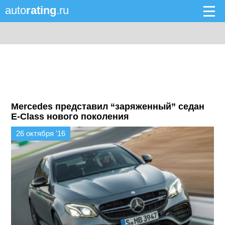
auto
rating
.ru
Mercedes представил “заряженный” седан
E-Class нового поколения
26 октября '16