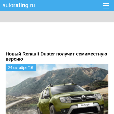
auto
rating
.ru
Новый Renault Duster получит семиместную
версию
24 октября '16