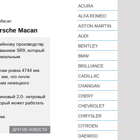
ACURA
ALFA ROMEO
 Macan
ASTON MARTIN
orsche Macan
AUDI
рийному производству
BENTLEY
званием SR9, который
BMW
емиальным
BRILLIANCE
нки ровна 4744 мм,
CADILLAC
 мм, что почти
рам немецкого
CHANGAN
CHERY
зиновый 2,0- литровый
торый может работать
CHEVROLET
CHRYSLER
ке.
CITROEN
ДРУГИЕ НОВОСТИ
DAEWOO