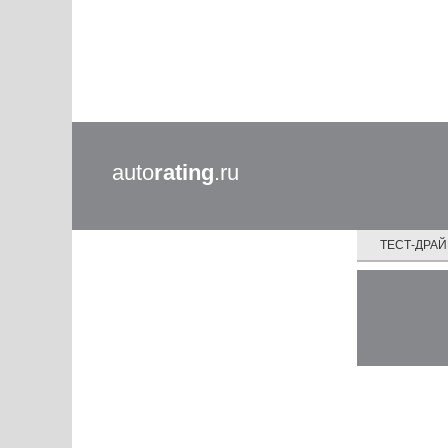
auto
rating
.ru
ТЕСТ-ДРА