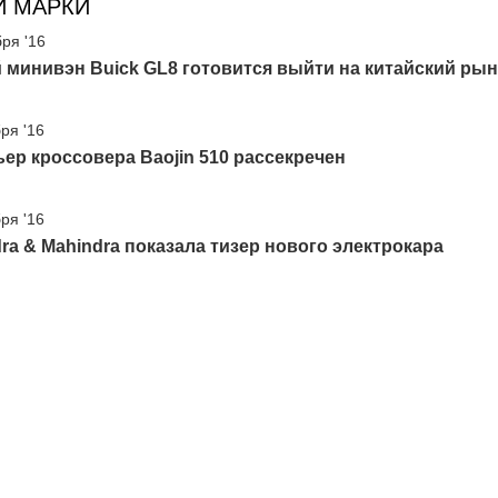
И МАРКИ
бря '16
минивэн Buick GL8 готовится выйти на китайский ры
ря '16
ер кроссовера Baojin 510 рассекречен
ря '16
ra & Mahindra показала тизер нового электрокара