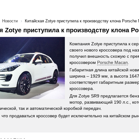
Новости
Китайская Zotye приступила к производству клона Porsche
я Zotye приступила к производству клона P
Компания Zotye приступила к се
своего нового кроссовера под на
получил внешность схожую с пр
кроссовером
Porsche Macan
.
Габаритная длина китайской нови
ширина – 1929 мм, а высота 1647
соответствует габаритным разме
кроссовера.
Для Zotye SR9 предлагается бен
мотор, развивающий 190 л.с., ко
нической, так и автоматической коробкой передач.
 что продаваться кроссовер будет исключительно на китайском рын