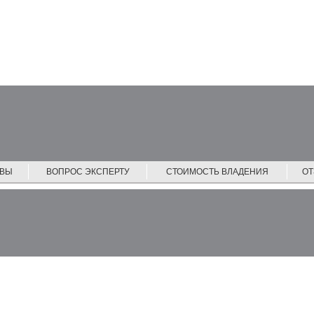
ЙВЫ
ВОПРОС ЭКСПЕРТУ
СТОИМОСТЬ ВЛАДЕНИЯ
О