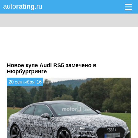
auto
rating
.ru
Новое купе Audi RS5 замечено в
Нюрбургринге
20 сентября '16