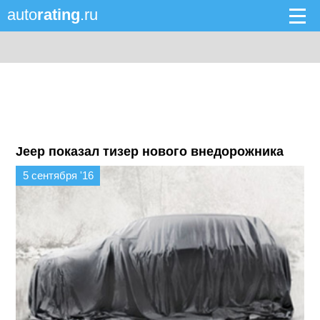
auto
rating
.ru
Jeep показал тизер нового внедорожника
5 сентября '16