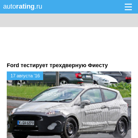
auto
rating
.ru
Ford тестирует трехдверную Фиесту
17 августа '16