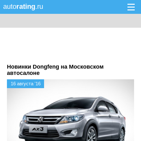
auto
rating
.ru
Новинки Dongfeng на Московском
автосалоне
16 августа '16