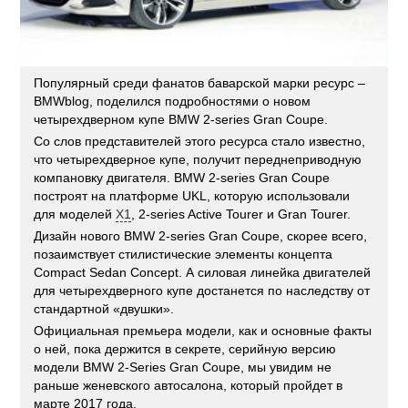
Популярный среди фанатов баварской марки ресурс –
BMWblog, поделился подробностями о новом
четырехдверном купе BMW 2-series Gran Coupe.
Со слов представителей этого ресурса стало известно,
что четырехдверное купе, получит переднеприводную
компановку двигателя. BMW 2-series Gran Coupe
построят на платформе UKL, которую использовали
для моделей
X1
, 2-series Active Tourer и Gran Tourer.
Дизайн нового BMW 2-series Gran Coupe, скорее всего,
позаимствует стилистические элементы концепта
Compact Sedan Concept. А силовая линейка двигателей
для четырехдверного купе достанется по наследству от
стандартной «двушки».
Официальная премьера модели, как и основные факты
о ней, пока держится в секрете, серийную версию
модели BMW 2-Series Gran Coupe, мы увидим не
раньше женевского автосалона, который пройдет в
марте 2017 года.