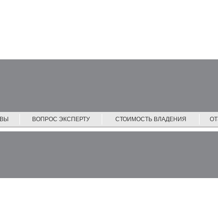
ЙВЫ
ВОПРОС ЭКСПЕРТУ
СТОИМОСТЬ ВЛАДЕНИЯ
О