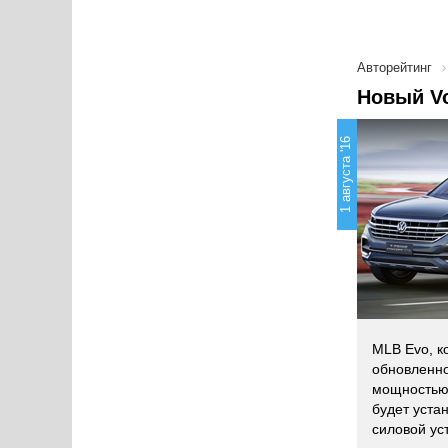
Авторейтинг
Новый Vo
1 августа '16
MLB Evo, к
обновленн
мощностью 
будет уста
силовой ус