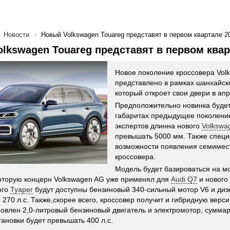
Новости
Новый Volkswagen Touareg представят в первом квартале 2
lkswagen Touareg представят в первом квар
Новое поколение кроссовера Vol
представлено в рамках шанхайск
который откроет свои двери в апр
Предположительно новинка будет
габаритах предыдущее поколение
экспертов длинна нового
Volkswa
превышать 5000 мм. Также спец
возможности появления семимес
кроссовера.
Модель будет базироваться на 
оторую концерн Volkswagen AG уже применял для
Audi Q7
и нового
ого
Туарег
будут доступны бензиновый 340-сильный мотор V6 и диз
270 л.с. Также,скорее всего, кроссовер получит и гибридную верси
новлен 2,0-литровый бензиновый двигатель и электромотор, сумм
тановки будет превышать 400 л.с.