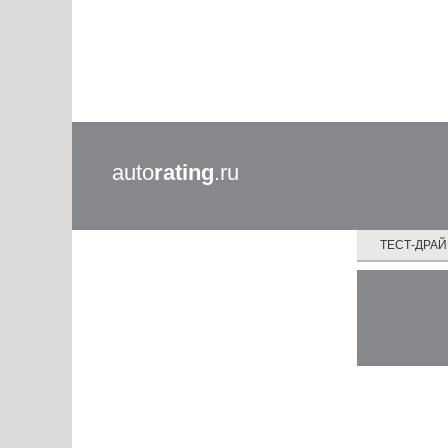
auto
rating
.ru
ТЕСТ-ДРА