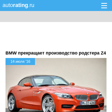
auto
rating
.ru
BMW прекращает производство родстера Z4
14 июля '16