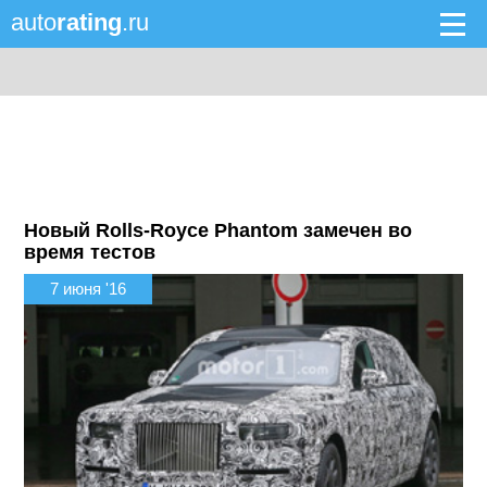
auto
rating
.ru
Новый Rolls-Royce Phantom замечен во
время тестов
7 июня '16